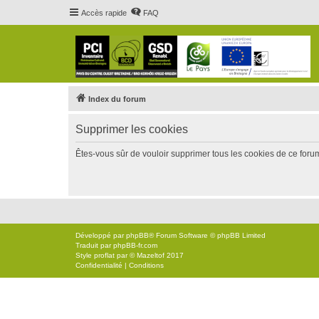
Accès rapide
FAQ
Index du forum
Supprimer les cookies
Êtes-vous sûr de vouloir supprimer tous les cookies de ce foru
Développé par
phpBB
® Forum Software © phpBB Limited
Traduit par
phpBB-fr.com
Style
proflat
par ©
Mazeltof
2017
Confidentialité
|
Conditions