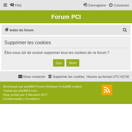
FAQ
S’enregistrer
Connexion
Forum PCI
R
Index du forum
e
Supprimer les cookies
c
h
Êtes-vous sûr de vouloir supprimer tous les cookies de ce forum ?
e
r
c
Nous contacter
Supprimer les cookies
Heures au format
UTC+02:00
h
e
Développé par
phpBB
® Forum Software © phpBB Limited
Traduit par
phpBB-fr.com
r
Style
proflat
par ©
Mazeltof
2017
Confidentialité
|
Conditions