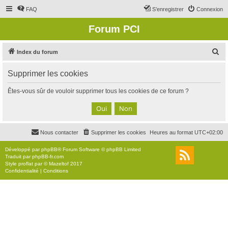
FAQ
S’enregistrer
Connexion
Forum PCI
R
Index du forum
e
Supprimer les cookies
c
h
Êtes-vous sûr de vouloir supprimer tous les cookies de ce forum ?
e
r
c
Nous contacter
Supprimer les cookies
Heures au format
UTC+02:00
h
e
Développé par
phpBB
® Forum Software © phpBB Limited
Traduit par
phpBB-fr.com
r
Style
proflat
par ©
Mazeltof
2017
Confidentialité
|
Conditions