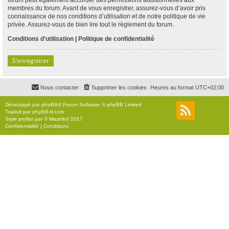
membres du forum. Avant de vous enregistrer, assurez-vous d’avoir pris
connaissance de nos conditions d’utilisation et de notre politique de vie
privée. Assurez-vous de bien lire tout le règlement du forum.
Conditions d’utilisation
|
Politique de confidentialité
S’enregistrer
Nous contacter
Supprimer les cookies
Heures au format
UTC+02:00
Développé par
phpBB
® Forum Software © phpBB Limited
Traduit par
phpBB-fr.com
Style
proflat
par ©
Mazeltof
2017
Confidentialité
|
Conditions