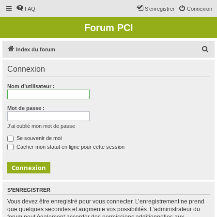
FAQ
S’enregistrer
Connexion
Forum PCI
R
Index du forum
e
Connexion
c
h
Nom d’utilisateur :
e
r
Mot de passe :
c
J’ai oublié mon mot de passe
h
Se souvenir de moi
e
Cacher mon statut en ligne pour cette session
r
S’ENREGISTRER
Vous devez être enregistré pour vous connecter. L’enregistrement ne prend
que quelques secondes et augmente vos possibilités. L’administrateur du
forum peut également accorder des permissions additionnelles aux