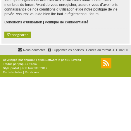
membres du forum. Avant de vous enregistrer, assurez-vous d’avoir pris
connaissance de nos conditions d’utilisation et de notre politique de vie
privée. Assurez-vous de bien lire tout le règlement du forum.
Conditions d’utilisation
|
Politique de confidentialité
S’enregistrer
Nous contacter
Supprimer les cookies
Heures au format
UTC+02:00
Développé par
phpBB
® Forum Software © phpBB Limited
Traduit par
phpBB-fr.com
Style
proflat
par ©
Mazeltof
2017
Confidentialité
|
Conditions