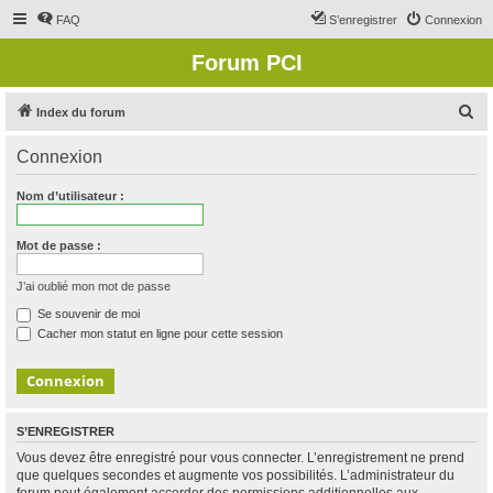
FAQ
S’enregistrer
Connexion
Forum PCI
R
Index du forum
e
Connexion
c
h
Nom d’utilisateur :
e
r
Mot de passe :
c
J’ai oublié mon mot de passe
h
Se souvenir de moi
e
Cacher mon statut en ligne pour cette session
r
S’ENREGISTRER
Vous devez être enregistré pour vous connecter. L’enregistrement ne prend
que quelques secondes et augmente vos possibilités. L’administrateur du
forum peut également accorder des permissions additionnelles aux