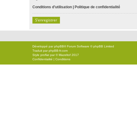
Conditions d’utilisation
|
Politique de confidentialité
S’enregistrer
Développé par
phpBB
® Forum Software © phpBB Limited
Traduit par
phpBB-fr.com
Style
proflat
par ©
Mazeltof
2017
Confidentialité
|
Conditions