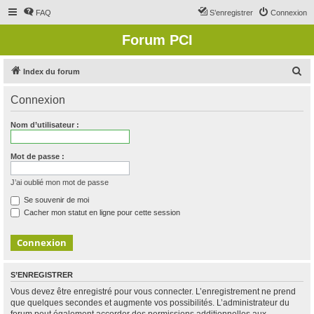
FAQ
S’enregistrer
Connexion
Forum PCI
R
Index du forum
e
Connexion
c
h
Nom d’utilisateur :
e
r
Mot de passe :
c
J’ai oublié mon mot de passe
h
Se souvenir de moi
e
Cacher mon statut en ligne pour cette session
r
S’ENREGISTRER
Vous devez être enregistré pour vous connecter. L’enregistrement ne prend
que quelques secondes et augmente vos possibilités. L’administrateur du
forum peut également accorder des permissions additionnelles aux