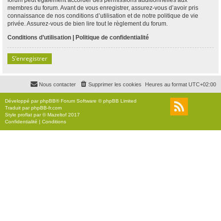
membres du forum. Avant de vous enregistrer, assurez-vous d’avoir pris
connaissance de nos conditions d’utilisation et de notre politique de vie
privée. Assurez-vous de bien lire tout le règlement du forum.
Conditions d’utilisation
|
Politique de confidentialité
S’enregistrer
Nous contacter
Supprimer les cookies
Heures au format
UTC+02:00
Développé par
phpBB
® Forum Software © phpBB Limited
Traduit par
phpBB-fr.com
Style
proflat
par ©
Mazeltof
2017
Confidentialité
|
Conditions