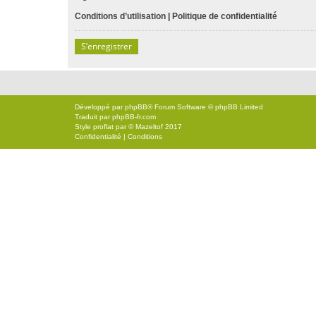
Conditions d’utilisation
|
Politique de confidentialité
S’enregistrer
Développé par
phpBB
® Forum Software © phpBB Limited
Traduit par
phpBB-fr.com
Style
proflat
par ©
Mazeltof
2017
Confidentialité
|
Conditions