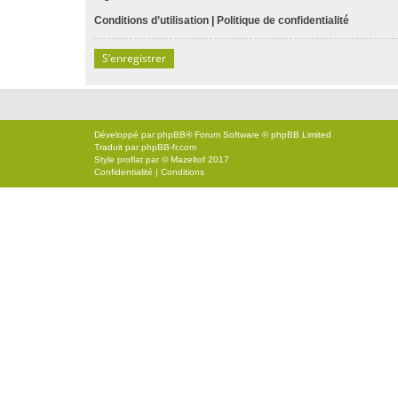
Conditions d’utilisation
|
Politique de confidentialité
S’enregistrer
Développé par
phpBB
® Forum Software © phpBB Limited
Traduit par
phpBB-fr.com
Style
proflat
par ©
Mazeltof
2017
Confidentialité
|
Conditions