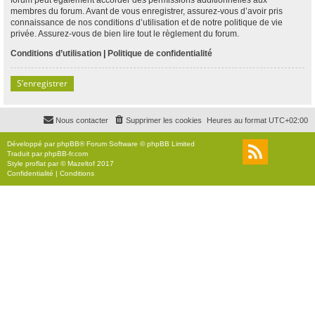
membres du forum. Avant de vous enregistrer, assurez-vous d’avoir pris
connaissance de nos conditions d’utilisation et de notre politique de vie
privée. Assurez-vous de bien lire tout le règlement du forum.
Conditions d’utilisation
|
Politique de confidentialité
S’enregistrer
Nous contacter
Supprimer les cookies
Heures au format
UTC+02:00
Développé par
phpBB
® Forum Software © phpBB Limited
Traduit par
phpBB-fr.com
Style
proflat
par ©
Mazeltof
2017
Confidentialité
|
Conditions