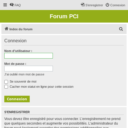
FAQ
S’enregistrer
Connexion
Forum PCI
R
Index du forum
e
Connexion
c
h
Nom d’utilisateur :
e
r
Mot de passe :
c
J’ai oublié mon mot de passe
h
Se souvenir de moi
e
Cacher mon statut en ligne pour cette session
r
S’ENREGISTRER
Vous devez être enregistré pour vous connecter. L’enregistrement ne prend
que quelques secondes et augmente vos possibilités. L’administrateur du
forum peut également accorder des permissions additionnelles aux