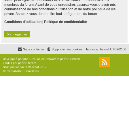
membres du forum. Avant de vous enregistrer, assurez-vous d’avoir pris
connaissance de nos conditions d’utilisation et de notre politique de vie
privée. Assurez-vous de bien lire tout le règlement du forum.
Conditions d’utilisation
|
Politique de confidentialité
S’enregistrer
Nous contacter
Supprimer les cookies
Heures au format
UTC+02:00
Développé par
phpBB
® Forum Software © phpBB Limited
Traduit par
phpBB-fr.com
Style
proflat
par ©
Mazeltof
2017
Confidentialité
|
Conditions