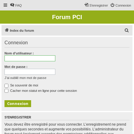
FAQ
S’enregistrer
Connexion
Forum PCI
R
Index du forum
e
Connexion
c
h
Nom d’utilisateur :
e
r
Mot de passe :
c
J’ai oublié mon mot de passe
h
Se souvenir de moi
e
Cacher mon statut en ligne pour cette session
r
S’ENREGISTRER
Vous devez être enregistré pour vous connecter. L’enregistrement ne prend
que quelques secondes et augmente vos possibilités. L’administrateur du
forum peut également accorder des permissions additionnelles aux