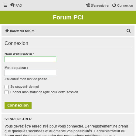
FAQ
S’enregistrer
Connexion
Forum PCI
R
Index du forum
e
Connexion
c
h
Nom d’utilisateur :
e
r
Mot de passe :
c
J’ai oublié mon mot de passe
h
Se souvenir de moi
e
Cacher mon statut en ligne pour cette session
r
S’ENREGISTRER
Vous devez être enregistré pour vous connecter. L’enregistrement ne prend
que quelques secondes et augmente vos possibilités. L’administrateur du
forum peut également accorder des permissions additionnelles aux