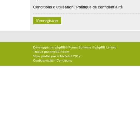
Conditions d’utilisation
|
Politique de confidentialité
S’enregistrer
Développé par
phpBB
® Forum Software © phpBB Limited
Traduit par
phpBB-fr.com
Style
proflat
par ©
Mazeltof
2017
Confidentialité
|
Conditions