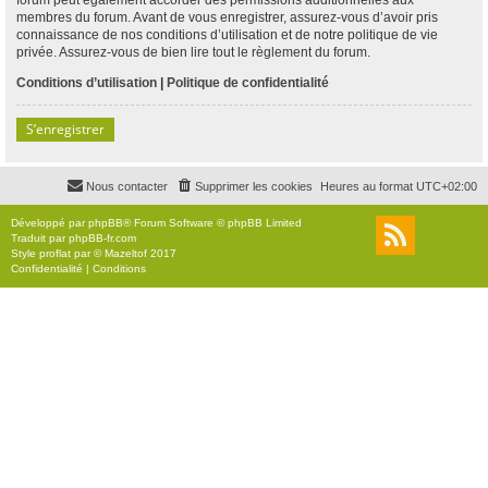
membres du forum. Avant de vous enregistrer, assurez-vous d’avoir pris
connaissance de nos conditions d’utilisation et de notre politique de vie
privée. Assurez-vous de bien lire tout le règlement du forum.
Conditions d’utilisation
|
Politique de confidentialité
S’enregistrer
Nous contacter
Supprimer les cookies
Heures au format
UTC+02:00
Développé par
phpBB
® Forum Software © phpBB Limited
Traduit par
phpBB-fr.com
Style
proflat
par ©
Mazeltof
2017
Confidentialité
|
Conditions