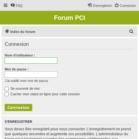
FAQ
S’enregistrer
Connexion
Forum PCI
R
Index du forum
e
Connexion
c
h
Nom d’utilisateur :
e
r
Mot de passe :
c
J’ai oublié mon mot de passe
h
Se souvenir de moi
e
Cacher mon statut en ligne pour cette session
r
S’ENREGISTRER
Vous devez être enregistré pour vous connecter. L’enregistrement ne prend
que quelques secondes et augmente vos possibilités. L’administrateur du
forum peut également accorder des permissions additionnelles aux