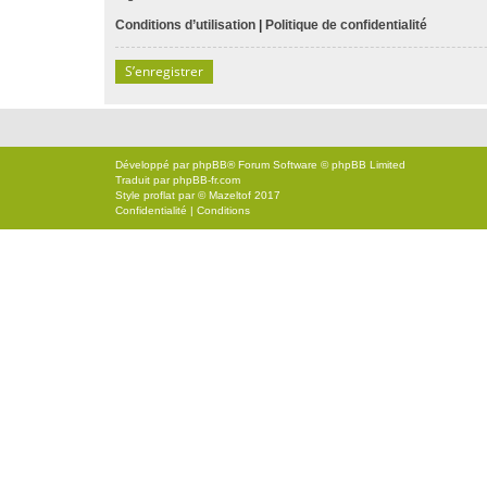
Conditions d’utilisation
|
Politique de confidentialité
S’enregistrer
Développé par
phpBB
® Forum Software © phpBB Limited
Traduit par
phpBB-fr.com
Style
proflat
par ©
Mazeltof
2017
Confidentialité
|
Conditions