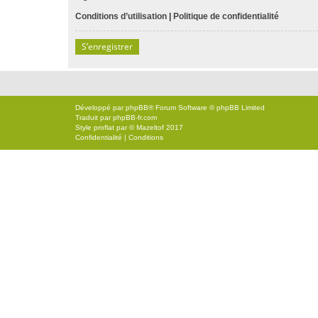
Conditions d’utilisation
|
Politique de confidentialité
S’enregistrer
Développé par
phpBB
® Forum Software © phpBB Limited
Traduit par
phpBB-fr.com
Style
proflat
par ©
Mazeltof
2017
Confidentialité
|
Conditions