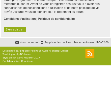
membres du forum. Avant de vous enregistrer, assurez-vous d’avoir pris
connaissance de nos conditions d’utilisation et de notre politique de vie
privée. Assurez-vous de bien lire tout le règlement du forum.
Conditions d’utilisation
|
Politique de confidentialité
S’enregistrer
Nous contacter
Supprimer les cookies
Heures au format
UTC+02:00
Développé par
phpBB
® Forum Software © phpBB Limited
Traduit par
phpBB-fr.com
Style
proflat
par ©
Mazeltof
2017
Confidentialité
|
Conditions