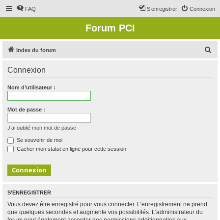
FAQ
S’enregistrer
Connexion
Forum PCI
R
Index du forum
e
Connexion
c
h
Nom d’utilisateur :
e
r
Mot de passe :
c
J’ai oublié mon mot de passe
h
Se souvenir de moi
e
Cacher mon statut en ligne pour cette session
r
S’ENREGISTRER
Vous devez être enregistré pour vous connecter. L’enregistrement ne prend
que quelques secondes et augmente vos possibilités. L’administrateur du
forum peut également accorder des permissions additionnelles aux