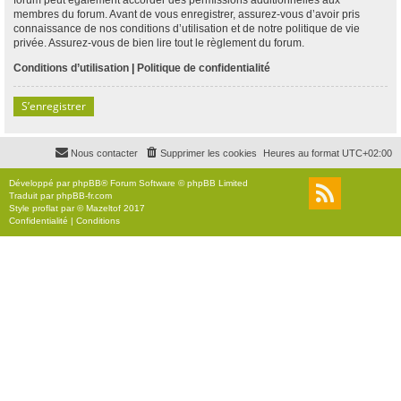
membres du forum. Avant de vous enregistrer, assurez-vous d’avoir pris
connaissance de nos conditions d’utilisation et de notre politique de vie
privée. Assurez-vous de bien lire tout le règlement du forum.
Conditions d’utilisation
|
Politique de confidentialité
S’enregistrer
Nous contacter
Supprimer les cookies
Heures au format
UTC+02:00
Développé par
phpBB
® Forum Software © phpBB Limited
Traduit par
phpBB-fr.com
Style
proflat
par ©
Mazeltof
2017
Confidentialité
|
Conditions