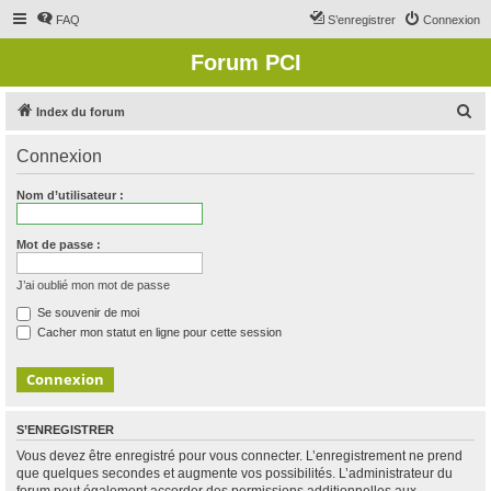
FAQ
S’enregistrer
Connexion
Forum PCI
R
Index du forum
e
Connexion
c
h
Nom d’utilisateur :
e
r
Mot de passe :
c
J’ai oublié mon mot de passe
h
Se souvenir de moi
e
Cacher mon statut en ligne pour cette session
r
S’ENREGISTRER
Vous devez être enregistré pour vous connecter. L’enregistrement ne prend
que quelques secondes et augmente vos possibilités. L’administrateur du
forum peut également accorder des permissions additionnelles aux