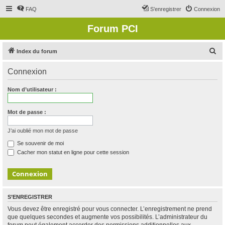
FAQ
S’enregistrer
Connexion
Forum PCI
R
Index du forum
e
Connexion
c
h
Nom d’utilisateur :
e
r
Mot de passe :
c
J’ai oublié mon mot de passe
h
Se souvenir de moi
e
Cacher mon statut en ligne pour cette session
r
S’ENREGISTRER
Vous devez être enregistré pour vous connecter. L’enregistrement ne prend
que quelques secondes et augmente vos possibilités. L’administrateur du
forum peut également accorder des permissions additionnelles aux