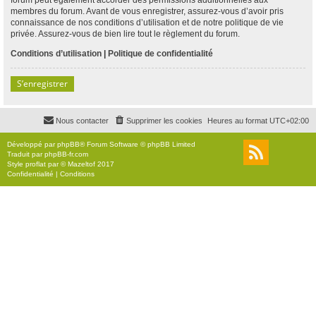
membres du forum. Avant de vous enregistrer, assurez-vous d’avoir pris
connaissance de nos conditions d’utilisation et de notre politique de vie
privée. Assurez-vous de bien lire tout le règlement du forum.
Conditions d’utilisation
|
Politique de confidentialité
S’enregistrer
Nous contacter
Supprimer les cookies
Heures au format
UTC+02:00
Développé par
phpBB
® Forum Software © phpBB Limited
Traduit par
phpBB-fr.com
Style
proflat
par ©
Mazeltof
2017
Confidentialité
|
Conditions