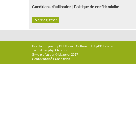
Conditions d’utilisation
|
Politique de confidentialité
S’enregistrer
Développé par
phpBB
® Forum Software © phpBB Limited
Traduit par
phpBB-fr.com
Style
proflat
par ©
Mazeltof
2017
Confidentialité
|
Conditions