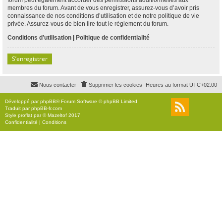
membres du forum. Avant de vous enregistrer, assurez-vous d’avoir pris
connaissance de nos conditions d’utilisation et de notre politique de vie
privée. Assurez-vous de bien lire tout le règlement du forum.
Conditions d’utilisation
|
Politique de confidentialité
S’enregistrer
Nous contacter
Supprimer les cookies
Heures au format
UTC+02:00
Développé par
phpBB
® Forum Software © phpBB Limited
Traduit par
phpBB-fr.com
Style
proflat
par ©
Mazeltof
2017
Confidentialité
|
Conditions