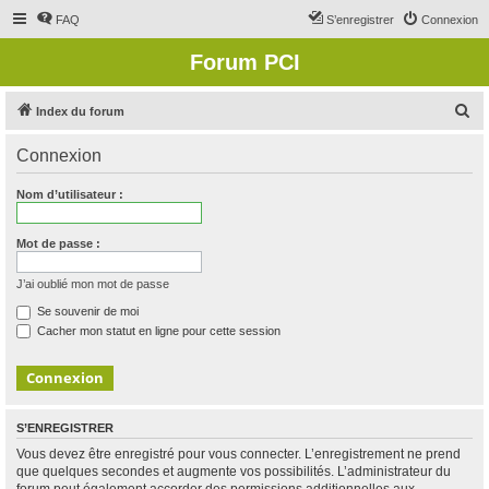
FAQ
S’enregistrer
Connexion
Forum PCI
R
Index du forum
e
Connexion
c
h
Nom d’utilisateur :
e
r
Mot de passe :
c
J’ai oublié mon mot de passe
h
Se souvenir de moi
e
Cacher mon statut en ligne pour cette session
r
S’ENREGISTRER
Vous devez être enregistré pour vous connecter. L’enregistrement ne prend
que quelques secondes et augmente vos possibilités. L’administrateur du
forum peut également accorder des permissions additionnelles aux