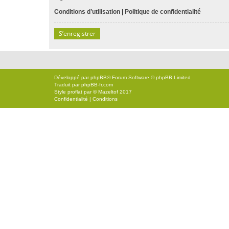
Conditions d’utilisation
|
Politique de confidentialité
S’enregistrer
Développé par
phpBB
® Forum Software © phpBB Limited
Traduit par
phpBB-fr.com
Style
proflat
par ©
Mazeltof
2017
Confidentialité
|
Conditions