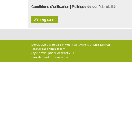
Conditions d’utilisation
|
Politique de confidentialité
S’enregistrer
Développé par
phpBB
® Forum Software © phpBB Limited
Traduit par
phpBB-fr.com
Style
proflat
par ©
Mazeltof
2017
Confidentialité
|
Conditions