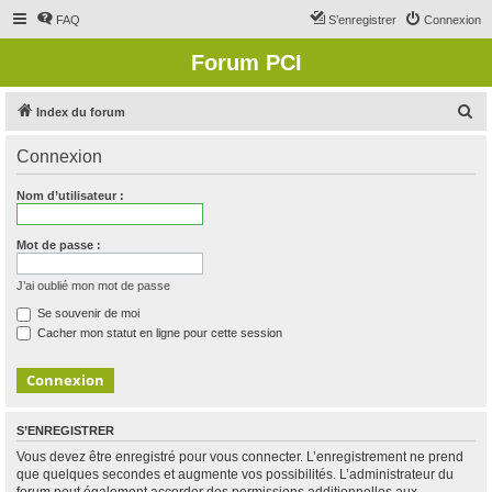
FAQ
S’enregistrer
Connexion
Forum PCI
R
Index du forum
e
Connexion
c
h
Nom d’utilisateur :
e
r
Mot de passe :
c
J’ai oublié mon mot de passe
h
Se souvenir de moi
e
Cacher mon statut en ligne pour cette session
r
S’ENREGISTRER
Vous devez être enregistré pour vous connecter. L’enregistrement ne prend
que quelques secondes et augmente vos possibilités. L’administrateur du
forum peut également accorder des permissions additionnelles aux