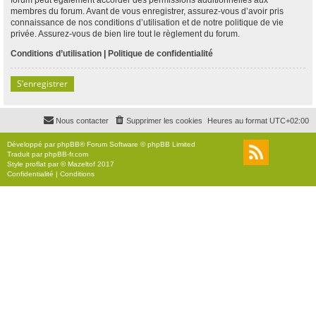
membres du forum. Avant de vous enregistrer, assurez-vous d’avoir pris
connaissance de nos conditions d’utilisation et de notre politique de vie
privée. Assurez-vous de bien lire tout le règlement du forum.
Conditions d’utilisation
|
Politique de confidentialité
S’enregistrer
Nous contacter
Supprimer les cookies
Heures au format
UTC+02:00
Développé par
phpBB
® Forum Software © phpBB Limited
Traduit par
phpBB-fr.com
Style
proflat
par ©
Mazeltof
2017
Confidentialité
|
Conditions