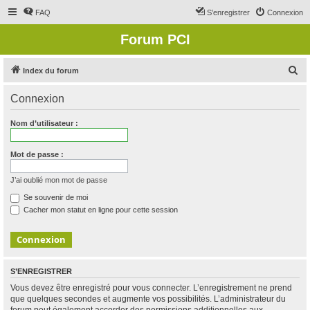
FAQ
S’enregistrer
Connexion
Forum PCI
R
Index du forum
e
Connexion
c
h
Nom d’utilisateur :
e
r
Mot de passe :
c
J’ai oublié mon mot de passe
h
Se souvenir de moi
e
Cacher mon statut en ligne pour cette session
r
S’ENREGISTRER
Vous devez être enregistré pour vous connecter. L’enregistrement ne prend
que quelques secondes et augmente vos possibilités. L’administrateur du
forum peut également accorder des permissions additionnelles aux