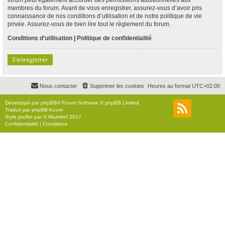
membres du forum. Avant de vous enregistrer, assurez-vous d’avoir pris
connaissance de nos conditions d’utilisation et de notre politique de vie
privée. Assurez-vous de bien lire tout le règlement du forum.
Conditions d’utilisation
|
Politique de confidentialité
S’enregistrer
Nous contacter
Supprimer les cookies
Heures au format
UTC+02:00
Développé par
phpBB
® Forum Software © phpBB Limited
Traduit par
phpBB-fr.com
Style
proflat
par ©
Mazeltof
2017
Confidentialité
|
Conditions