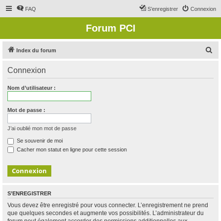
FAQ
S’enregistrer
Connexion
Forum PCI
R
Index du forum
e
Connexion
c
h
Nom d’utilisateur :
e
r
Mot de passe :
c
J’ai oublié mon mot de passe
h
Se souvenir de moi
e
Cacher mon statut en ligne pour cette session
r
S’ENREGISTRER
Vous devez être enregistré pour vous connecter. L’enregistrement ne prend
que quelques secondes et augmente vos possibilités. L’administrateur du
forum peut également accorder des permissions additionnelles aux