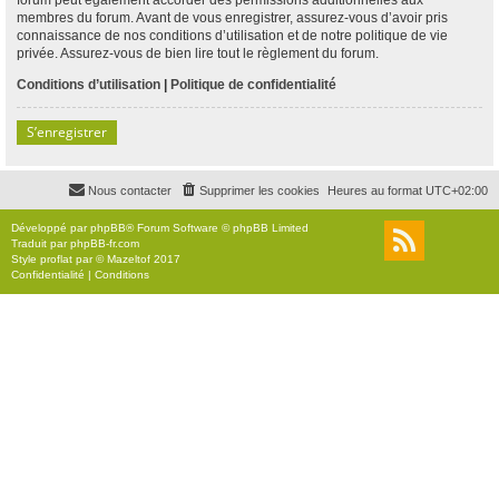
membres du forum. Avant de vous enregistrer, assurez-vous d’avoir pris
connaissance de nos conditions d’utilisation et de notre politique de vie
privée. Assurez-vous de bien lire tout le règlement du forum.
Conditions d’utilisation
|
Politique de confidentialité
S’enregistrer
Nous contacter
Supprimer les cookies
Heures au format
UTC+02:00
Développé par
phpBB
® Forum Software © phpBB Limited
Traduit par
phpBB-fr.com
Style
proflat
par ©
Mazeltof
2017
Confidentialité
|
Conditions