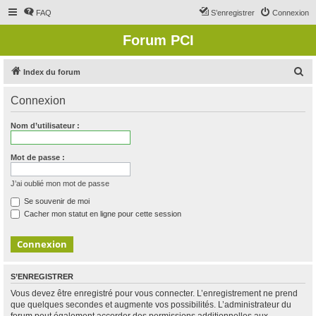
FAQ
S’enregistrer
Connexion
Forum PCI
R
Index du forum
e
Connexion
c
h
Nom d’utilisateur :
e
r
Mot de passe :
c
J’ai oublié mon mot de passe
h
Se souvenir de moi
e
Cacher mon statut en ligne pour cette session
r
S’ENREGISTRER
Vous devez être enregistré pour vous connecter. L’enregistrement ne prend
que quelques secondes et augmente vos possibilités. L’administrateur du
forum peut également accorder des permissions additionnelles aux