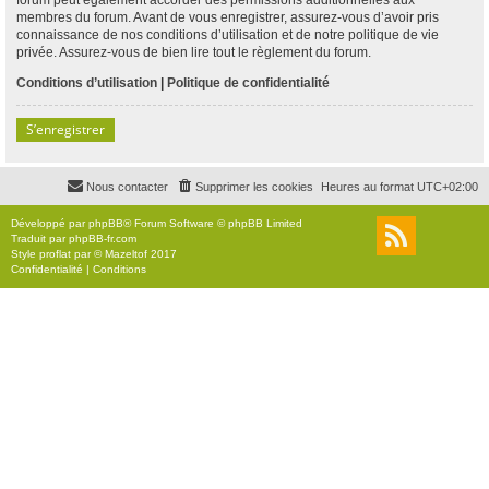
membres du forum. Avant de vous enregistrer, assurez-vous d’avoir pris
connaissance de nos conditions d’utilisation et de notre politique de vie
privée. Assurez-vous de bien lire tout le règlement du forum.
Conditions d’utilisation
|
Politique de confidentialité
S’enregistrer
Nous contacter
Supprimer les cookies
Heures au format
UTC+02:00
Développé par
phpBB
® Forum Software © phpBB Limited
Traduit par
phpBB-fr.com
Style
proflat
par ©
Mazeltof
2017
Confidentialité
|
Conditions