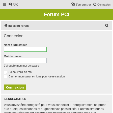
FAQ
S’enregistrer
Connexion
Forum PCI
R
Index du forum
e
Connexion
c
h
Nom d’utilisateur :
e
r
Mot de passe :
c
J’ai oublié mon mot de passe
h
Se souvenir de moi
e
Cacher mon statut en ligne pour cette session
r
S’ENREGISTRER
Vous devez être enregistré pour vous connecter. L’enregistrement ne prend
que quelques secondes et augmente vos possibilités. L’administrateur du
forum peut également accorder des permissions additionnelles aux