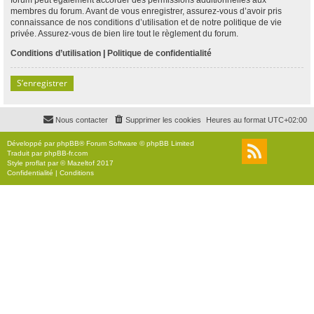
membres du forum. Avant de vous enregistrer, assurez-vous d’avoir pris
connaissance de nos conditions d’utilisation et de notre politique de vie
privée. Assurez-vous de bien lire tout le règlement du forum.
Conditions d’utilisation
|
Politique de confidentialité
S’enregistrer
Nous contacter
Supprimer les cookies
Heures au format
UTC+02:00
Développé par
phpBB
® Forum Software © phpBB Limited
Traduit par
phpBB-fr.com
Style
proflat
par ©
Mazeltof
2017
Confidentialité
|
Conditions