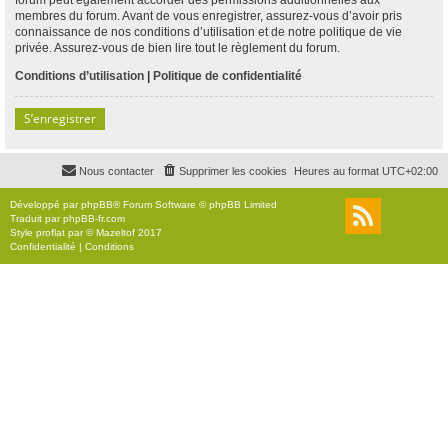
membres du forum. Avant de vous enregistrer, assurez-vous d’avoir pris
connaissance de nos conditions d’utilisation et de notre politique de vie
privée. Assurez-vous de bien lire tout le règlement du forum.
Conditions d’utilisation
|
Politique de confidentialité
S’enregistrer
Nous contacter
Supprimer les cookies
Heures au format
UTC+02:00
Développé par
phpBB
® Forum Software © phpBB Limited
Traduit par
phpBB-fr.com
Style
proflat
par ©
Mazeltof
2017
Confidentialité
|
Conditions