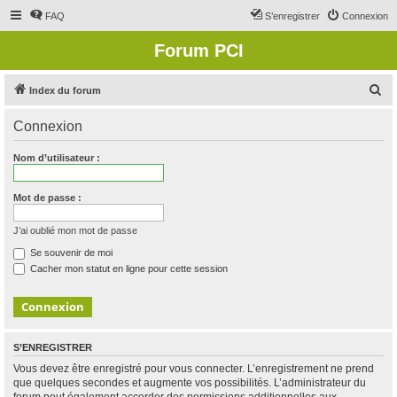
FAQ
S’enregistrer
Connexion
Forum PCI
R
Index du forum
e
Connexion
c
h
Nom d’utilisateur :
e
r
Mot de passe :
c
J’ai oublié mon mot de passe
h
Se souvenir de moi
e
Cacher mon statut en ligne pour cette session
r
S’ENREGISTRER
Vous devez être enregistré pour vous connecter. L’enregistrement ne prend
que quelques secondes et augmente vos possibilités. L’administrateur du
forum peut également accorder des permissions additionnelles aux