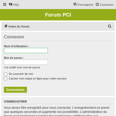
FAQ
S’enregistrer
Connexion
Forum PCI
R
Index du forum
e
Connexion
c
h
Nom d’utilisateur :
e
r
Mot de passe :
c
J’ai oublié mon mot de passe
h
Se souvenir de moi
e
Cacher mon statut en ligne pour cette session
r
S’ENREGISTRER
Vous devez être enregistré pour vous connecter. L’enregistrement ne prend
que quelques secondes et augmente vos possibilités. L’administrateur du
forum peut également accorder des permissions additionnelles aux