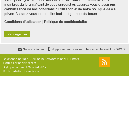
membres du forum. Avant de vous enregistrer, assurez-vous d’avoir pris
connaissance de nos conditions d’utilisation et de notre politique de vie
privée. Assurez-vous de bien lire tout le règlement du forum.
Conditions d’utilisation
|
Politique de confidentialité
S’enregistrer
Nous contacter
Supprimer les cookies
Heures au format
UTC+02:00
Développé par
phpBB
® Forum Software © phpBB Limited
Traduit par
phpBB-fr.com
Style
proflat
par ©
Mazeltof
2017
Confidentialité
|
Conditions