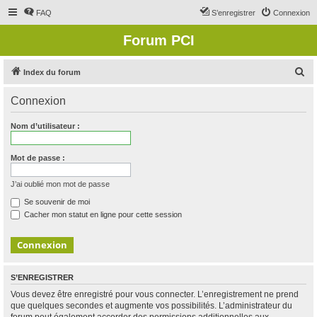
FAQ
S’enregistrer
Connexion
Forum PCI
R
Index du forum
e
Connexion
c
h
Nom d’utilisateur :
e
r
Mot de passe :
c
J’ai oublié mon mot de passe
h
Se souvenir de moi
e
Cacher mon statut en ligne pour cette session
r
S’ENREGISTRER
Vous devez être enregistré pour vous connecter. L’enregistrement ne prend
que quelques secondes et augmente vos possibilités. L’administrateur du
forum peut également accorder des permissions additionnelles aux