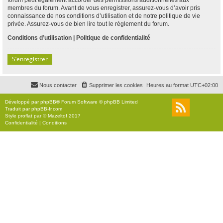
membres du forum. Avant de vous enregistrer, assurez-vous d’avoir pris
connaissance de nos conditions d’utilisation et de notre politique de vie
privée. Assurez-vous de bien lire tout le règlement du forum.
Conditions d’utilisation
|
Politique de confidentialité
S’enregistrer
Nous contacter
Supprimer les cookies
Heures au format
UTC+02:00
Développé par
phpBB
® Forum Software © phpBB Limited
Traduit par
phpBB-fr.com
Style
proflat
par ©
Mazeltof
2017
Confidentialité
|
Conditions