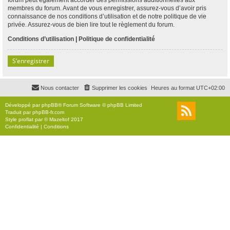
membres du forum. Avant de vous enregistrer, assurez-vous d’avoir pris
connaissance de nos conditions d’utilisation et de notre politique de vie
privée. Assurez-vous de bien lire tout le règlement du forum.
Conditions d’utilisation
|
Politique de confidentialité
S’enregistrer
Nous contacter
Supprimer les cookies
Heures au format
UTC+02:00
Développé par
phpBB
® Forum Software © phpBB Limited
Traduit par
phpBB-fr.com
Style
proflat
par ©
Mazeltof
2017
Confidentialité
|
Conditions