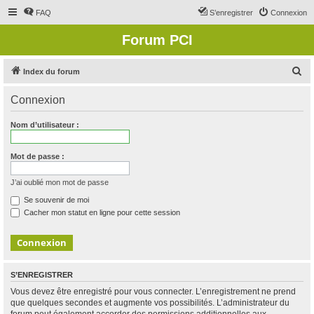
FAQ
S’enregistrer
Connexion
Forum PCI
R
Index du forum
e
Connexion
c
h
Nom d’utilisateur :
e
r
Mot de passe :
c
J’ai oublié mon mot de passe
h
Se souvenir de moi
e
Cacher mon statut en ligne pour cette session
r
S’ENREGISTRER
Vous devez être enregistré pour vous connecter. L’enregistrement ne prend
que quelques secondes et augmente vos possibilités. L’administrateur du
forum peut également accorder des permissions additionnelles aux