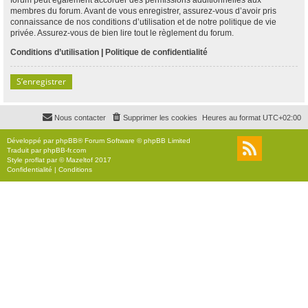
membres du forum. Avant de vous enregistrer, assurez-vous d’avoir pris
connaissance de nos conditions d’utilisation et de notre politique de vie
privée. Assurez-vous de bien lire tout le règlement du forum.
Conditions d’utilisation
|
Politique de confidentialité
S’enregistrer
Nous contacter
Supprimer les cookies
Heures au format
UTC+02:00
Développé par
phpBB
® Forum Software © phpBB Limited
Traduit par
phpBB-fr.com
Style
proflat
par ©
Mazeltof
2017
Confidentialité
|
Conditions