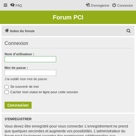
FAQ
S’enregistrer
Connexion
Forum PCI
R
Index du forum
e
Connexion
c
h
Nom d’utilisateur :
e
r
Mot de passe :
c
J’ai oublié mon mot de passe
h
Se souvenir de moi
e
Cacher mon statut en ligne pour cette session
r
S’ENREGISTRER
Vous devez être enregistré pour vous connecter. L’enregistrement ne prend
que quelques secondes et augmente vos possibilités. L’administrateur du
forum peut également accorder des permissions additionnelles aux