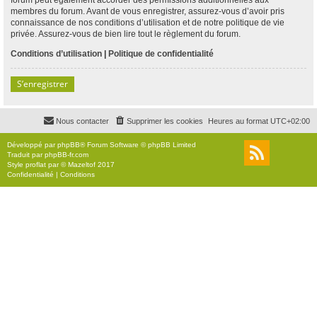
membres du forum. Avant de vous enregistrer, assurez-vous d’avoir pris
connaissance de nos conditions d’utilisation et de notre politique de vie
privée. Assurez-vous de bien lire tout le règlement du forum.
Conditions d’utilisation
|
Politique de confidentialité
S’enregistrer
Nous contacter
Supprimer les cookies
Heures au format
UTC+02:00
Développé par
phpBB
® Forum Software © phpBB Limited
Traduit par
phpBB-fr.com
Style
proflat
par ©
Mazeltof
2017
Confidentialité
|
Conditions