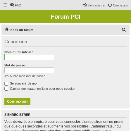
FAQ
S’enregistrer
Connexion
Forum PCI
R
Index du forum
e
Connexion
c
h
Nom d’utilisateur :
e
r
Mot de passe :
c
J’ai oublié mon mot de passe
h
Se souvenir de moi
e
Cacher mon statut en ligne pour cette session
r
S’ENREGISTRER
Vous devez être enregistré pour vous connecter. L’enregistrement ne prend
que quelques secondes et augmente vos possibilités. L’administrateur du
forum peut également accorder des permissions additionnelles aux