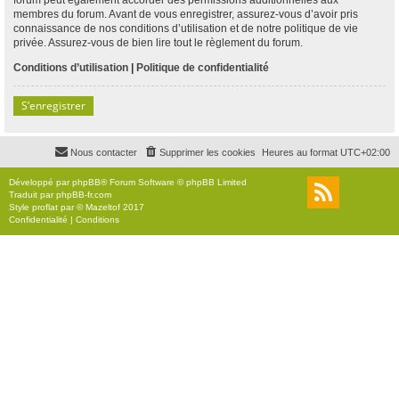
membres du forum. Avant de vous enregistrer, assurez-vous d’avoir pris
connaissance de nos conditions d’utilisation et de notre politique de vie
privée. Assurez-vous de bien lire tout le règlement du forum.
Conditions d’utilisation
|
Politique de confidentialité
S’enregistrer
Nous contacter
Supprimer les cookies
Heures au format
UTC+02:00
Développé par
phpBB
® Forum Software © phpBB Limited
Traduit par
phpBB-fr.com
Style
proflat
par ©
Mazeltof
2017
Confidentialité
|
Conditions