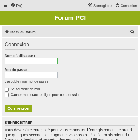
FAQ
S’enregistrer
Connexion
Forum PCI
R
Index du forum
e
Connexion
c
h
Nom d’utilisateur :
e
r
Mot de passe :
c
J’ai oublié mon mot de passe
h
Se souvenir de moi
e
Cacher mon statut en ligne pour cette session
r
S’ENREGISTRER
Vous devez être enregistré pour vous connecter. L’enregistrement ne prend
que quelques secondes et augmente vos possibilités. L’administrateur du
forum peut également accorder des permissions additionnelles aux