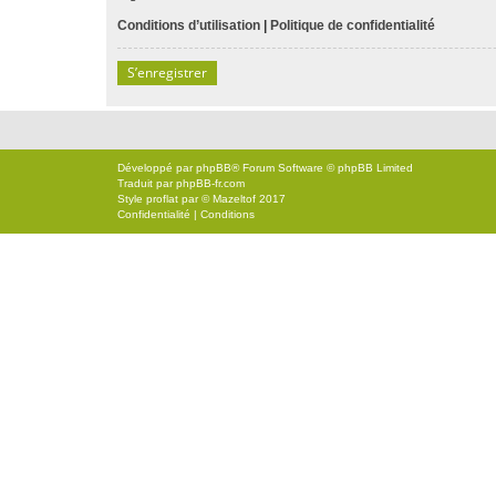
Conditions d’utilisation
|
Politique de confidentialité
S’enregistrer
Développé par
phpBB
® Forum Software © phpBB Limited
Traduit par
phpBB-fr.com
Style
proflat
par ©
Mazeltof
2017
Confidentialité
|
Conditions