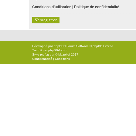
Conditions d’utilisation
|
Politique de confidentialité
S’enregistrer
Développé par
phpBB
® Forum Software © phpBB Limited
Traduit par
phpBB-fr.com
Style
proflat
par ©
Mazeltof
2017
Confidentialité
|
Conditions