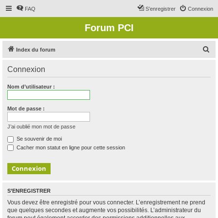
FAQ
S’enregistrer
Connexion
Forum PCI
R
Index du forum
e
Connexion
c
h
Nom d’utilisateur :
e
r
Mot de passe :
c
J’ai oublié mon mot de passe
h
Se souvenir de moi
e
Cacher mon statut en ligne pour cette session
r
S’ENREGISTRER
Vous devez être enregistré pour vous connecter. L’enregistrement ne prend
que quelques secondes et augmente vos possibilités. L’administrateur du
forum peut également accorder des permissions additionnelles aux