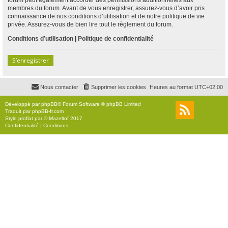
membres du forum. Avant de vous enregistrer, assurez-vous d’avoir pris
connaissance de nos conditions d’utilisation et de notre politique de vie
privée. Assurez-vous de bien lire tout le règlement du forum.
Conditions d’utilisation
|
Politique de confidentialité
S’enregistrer
Nous contacter
Supprimer les cookies
Heures au format
UTC+02:00
Développé par
phpBB
® Forum Software © phpBB Limited
Traduit par
phpBB-fr.com
Style
proflat
par ©
Mazeltof
2017
Confidentialité
|
Conditions