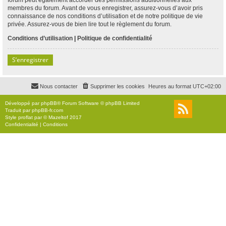
membres du forum. Avant de vous enregistrer, assurez-vous d’avoir pris
connaissance de nos conditions d’utilisation et de notre politique de vie
privée. Assurez-vous de bien lire tout le règlement du forum.
Conditions d’utilisation
|
Politique de confidentialité
S’enregistrer
Nous contacter
Supprimer les cookies
Heures au format
UTC+02:00
Développé par
phpBB
® Forum Software © phpBB Limited
Traduit par
phpBB-fr.com
Style
proflat
par ©
Mazeltof
2017
Confidentialité
|
Conditions