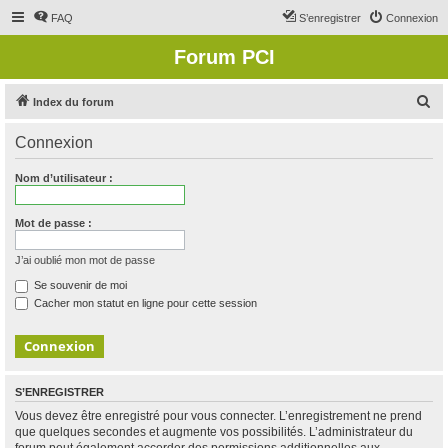
FAQ
S’enregistrer
Connexion
Forum PCI
R
Index du forum
e
Connexion
c
h
Nom d’utilisateur :
e
r
Mot de passe :
c
J’ai oublié mon mot de passe
h
Se souvenir de moi
e
Cacher mon statut en ligne pour cette session
r
S’ENREGISTRER
Vous devez être enregistré pour vous connecter. L’enregistrement ne prend
que quelques secondes et augmente vos possibilités. L’administrateur du
forum peut également accorder des permissions additionnelles aux