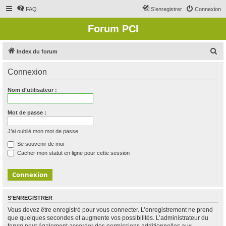
FAQ
S’enregistrer
Connexion
Forum PCI
R
Index du forum
e
Connexion
c
h
Nom d’utilisateur :
e
r
Mot de passe :
c
J’ai oublié mon mot de passe
h
Se souvenir de moi
e
Cacher mon statut en ligne pour cette session
r
S’ENREGISTRER
Vous devez être enregistré pour vous connecter. L’enregistrement ne prend
que quelques secondes et augmente vos possibilités. L’administrateur du
forum peut également accorder des permissions additionnelles aux