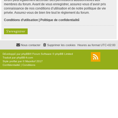
membres du forum. Avant de vous enregistrer, assurez-vous d’avoir pris
connaissance de nos conditions d’utilisation et de notre politique de vie
privée. Assurez-vous de bien lire tout le règlement du forum.
Conditions d’utilisation
|
Politique de confidentialité
S’enregistrer
Nous contacter
Supprimer les cookies
Heures au format
UTC+02:00
Développé par
phpBB
® Forum Software © phpBB Limited
Traduit par
phpBB-fr.com
Style
proflat
par ©
Mazeltof
2017
Confidentialité
|
Conditions