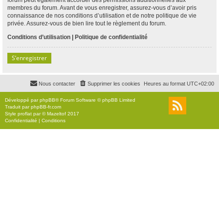
membres du forum. Avant de vous enregistrer, assurez-vous d’avoir pris
connaissance de nos conditions d’utilisation et de notre politique de vie
privée. Assurez-vous de bien lire tout le règlement du forum.
Conditions d’utilisation
|
Politique de confidentialité
S’enregistrer
Nous contacter
Supprimer les cookies
Heures au format
UTC+02:00
Développé par
phpBB
® Forum Software © phpBB Limited
Traduit par
phpBB-fr.com
Style
proflat
par ©
Mazeltof
2017
Confidentialité
|
Conditions