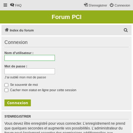
FAQ
S’enregistrer
Connexion
Forum PCI
R
Index du forum
e
Connexion
c
h
Nom d’utilisateur :
e
r
Mot de passe :
c
J’ai oublié mon mot de passe
h
Se souvenir de moi
e
Cacher mon statut en ligne pour cette session
r
S’ENREGISTRER
Vous devez être enregistré pour vous connecter. L’enregistrement ne prend
que quelques secondes et augmente vos possibilités. L’administrateur du
forum peut également accorder des permissions additionnelles aux