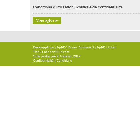
Conditions d’utilisation
|
Politique de confidentialité
S’enregistrer
Développé par
phpBB
® Forum Software © phpBB Limited
Traduit par
phpBB-fr.com
Style
proflat
par ©
Mazeltof
2017
Confidentialité
|
Conditions