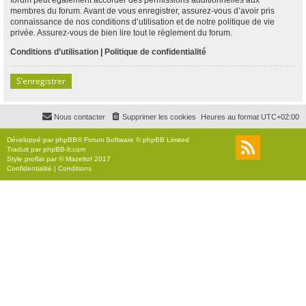
membres du forum. Avant de vous enregistrer, assurez-vous d’avoir pris
connaissance de nos conditions d’utilisation et de notre politique de vie
privée. Assurez-vous de bien lire tout le règlement du forum.
Conditions d’utilisation
|
Politique de confidentialité
S’enregistrer
Nous contacter
Supprimer les cookies
Heures au format
UTC+02:00
Développé par
phpBB
® Forum Software © phpBB Limited
Traduit par
phpBB-fr.com
Style
proflat
par ©
Mazeltof
2017
Confidentialité
|
Conditions