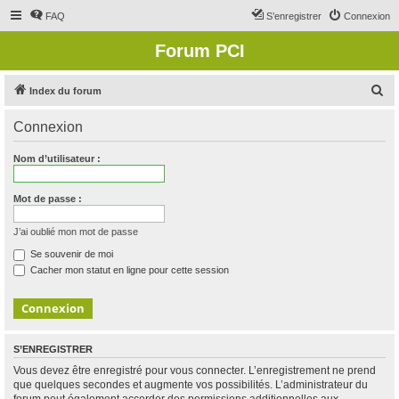
FAQ
S’enregistrer
Connexion
Forum PCI
R
Index du forum
e
Connexion
c
h
Nom d’utilisateur :
e
r
Mot de passe :
c
J’ai oublié mon mot de passe
h
Se souvenir de moi
e
Cacher mon statut en ligne pour cette session
r
S’ENREGISTRER
Vous devez être enregistré pour vous connecter. L’enregistrement ne prend
que quelques secondes et augmente vos possibilités. L’administrateur du
forum peut également accorder des permissions additionnelles aux