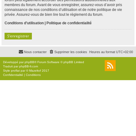
membres du forum. Avant de vous enregistrer, assurez-vous d’avoir pris
connaissance de nos conditions d’utilisation et de notre politique de vie
privée. Assurez-vous de bien lire tout le règlement du forum.
Conditions d’utilisation
|
Politique de confidentialité
S’enregistrer
Nous contacter
Supprimer les cookies
Heures au format
UTC+02:00
Développé par
phpBB
® Forum Software © phpBB Limited
Traduit par
phpBB-fr.com
Style
proflat
par ©
Mazeltof
2017
Confidentialité
|
Conditions