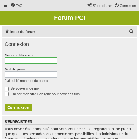
FAQ
S’enregistrer
Connexion
Forum PCI
R
Index du forum
e
Connexion
c
h
Nom d’utilisateur :
e
r
Mot de passe :
c
J’ai oublié mon mot de passe
h
Se souvenir de moi
e
Cacher mon statut en ligne pour cette session
r
S’ENREGISTRER
Vous devez être enregistré pour vous connecter. L’enregistrement ne prend
que quelques secondes et augmente vos possibilités. L’administrateur du
forum peut également accorder des permissions additionnelles aux