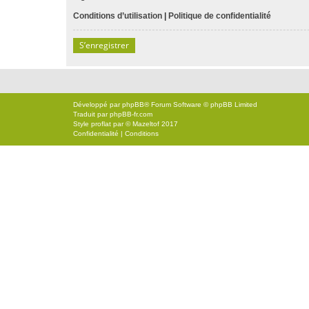
Conditions d’utilisation
|
Politique de confidentialité
S’enregistrer
Développé par
phpBB
® Forum Software © phpBB Limited
Traduit par
phpBB-fr.com
Style
proflat
par ©
Mazeltof
2017
Confidentialité
|
Conditions