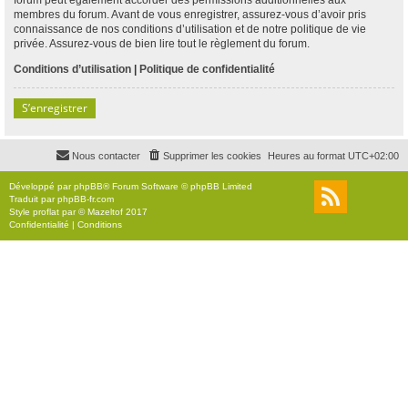
membres du forum. Avant de vous enregistrer, assurez-vous d’avoir pris
connaissance de nos conditions d’utilisation et de notre politique de vie
privée. Assurez-vous de bien lire tout le règlement du forum.
Conditions d’utilisation
|
Politique de confidentialité
S’enregistrer
Nous contacter
Supprimer les cookies
Heures au format
UTC+02:00
Développé par
phpBB
® Forum Software © phpBB Limited
Traduit par
phpBB-fr.com
Style
proflat
par ©
Mazeltof
2017
Confidentialité
|
Conditions