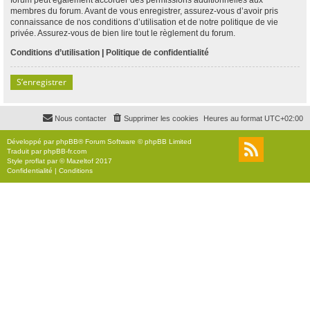
membres du forum. Avant de vous enregistrer, assurez-vous d’avoir pris
connaissance de nos conditions d’utilisation et de notre politique de vie
privée. Assurez-vous de bien lire tout le règlement du forum.
Conditions d’utilisation
|
Politique de confidentialité
S’enregistrer
Nous contacter
Supprimer les cookies
Heures au format
UTC+02:00
Développé par
phpBB
® Forum Software © phpBB Limited
Traduit par
phpBB-fr.com
Style
proflat
par ©
Mazeltof
2017
Confidentialité
|
Conditions