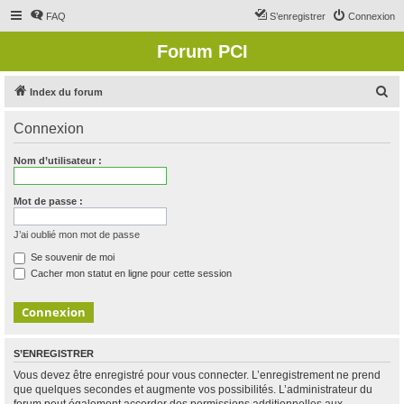
FAQ
S’enregistrer
Connexion
Forum PCI
R
Index du forum
e
Connexion
c
h
Nom d’utilisateur :
e
r
Mot de passe :
c
J’ai oublié mon mot de passe
h
Se souvenir de moi
e
Cacher mon statut en ligne pour cette session
r
S’ENREGISTRER
Vous devez être enregistré pour vous connecter. L’enregistrement ne prend
que quelques secondes et augmente vos possibilités. L’administrateur du
forum peut également accorder des permissions additionnelles aux