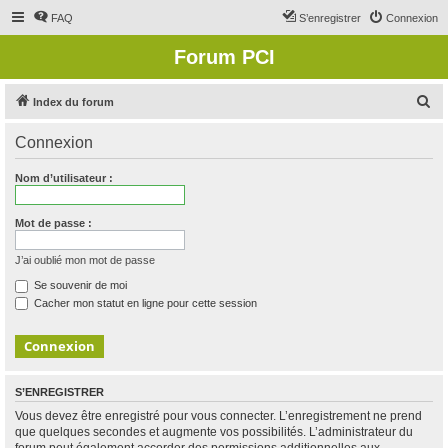
FAQ
S’enregistrer
Connexion
Forum PCI
R
Index du forum
e
Connexion
c
h
Nom d’utilisateur :
e
r
Mot de passe :
c
J’ai oublié mon mot de passe
h
Se souvenir de moi
e
Cacher mon statut en ligne pour cette session
r
S’ENREGISTRER
Vous devez être enregistré pour vous connecter. L’enregistrement ne prend
que quelques secondes et augmente vos possibilités. L’administrateur du
forum peut également accorder des permissions additionnelles aux