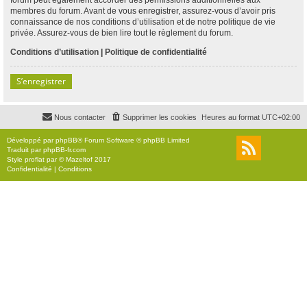
membres du forum. Avant de vous enregistrer, assurez-vous d’avoir pris
connaissance de nos conditions d’utilisation et de notre politique de vie
privée. Assurez-vous de bien lire tout le règlement du forum.
Conditions d’utilisation
|
Politique de confidentialité
S’enregistrer
Nous contacter
Supprimer les cookies
Heures au format
UTC+02:00
Développé par
phpBB
® Forum Software © phpBB Limited
Traduit par
phpBB-fr.com
Style
proflat
par ©
Mazeltof
2017
Confidentialité
|
Conditions