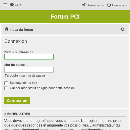
FAQ
S’enregistrer
Connexion
Forum PCI
R
Index du forum
e
Connexion
c
h
Nom d’utilisateur :
e
r
Mot de passe :
c
J’ai oublié mon mot de passe
h
Se souvenir de moi
e
Cacher mon statut en ligne pour cette session
r
S’ENREGISTRER
Vous devez être enregistré pour vous connecter. L’enregistrement ne prend
que quelques secondes et augmente vos possibilités. L’administrateur du
forum peut également accorder des permissions additionnelles aux