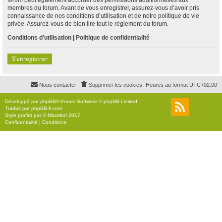
membres du forum. Avant de vous enregistrer, assurez-vous d’avoir pris
connaissance de nos conditions d’utilisation et de notre politique de vie
privée. Assurez-vous de bien lire tout le règlement du forum.
Conditions d’utilisation
|
Politique de confidentialité
S’enregistrer
Nous contacter
Supprimer les cookies
Heures au format
UTC+02:00
Développé par
phpBB
® Forum Software © phpBB Limited
Traduit par
phpBB-fr.com
Style
proflat
par ©
Mazeltof
2017
Confidentialité
|
Conditions