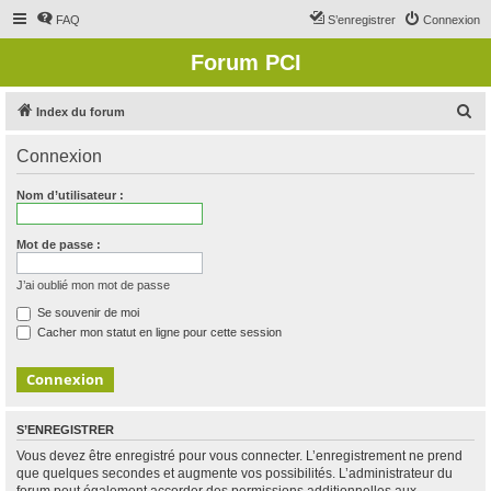
FAQ
S’enregistrer
Connexion
Forum PCI
R
Index du forum
e
Connexion
c
h
Nom d’utilisateur :
e
r
Mot de passe :
c
J’ai oublié mon mot de passe
h
Se souvenir de moi
e
Cacher mon statut en ligne pour cette session
r
S’ENREGISTRER
Vous devez être enregistré pour vous connecter. L’enregistrement ne prend
que quelques secondes et augmente vos possibilités. L’administrateur du
forum peut également accorder des permissions additionnelles aux